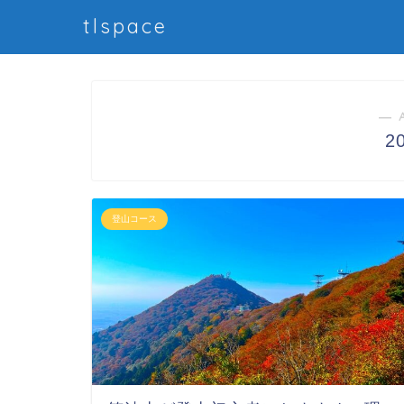
tlspace
― 
2
登山コース